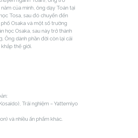
huyên ngành Toán), ông trở
3 năm của mình, ông dạy Toán tại
 học Tosa, sau đó chuyển đến
 phố Osaka và một số trường
n học Osaka, sau này trở thành
 Ông dành phần đời còn lại cải
khắp thế giới.
ản:
osaido), Trải nghiệm – Yattemiyo
on) và nhiều ấn phẩm khác.