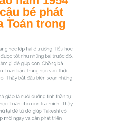
vào năm 1954
cậu bé phát
ra Toán trong
ng học lớp hai ở trường Tiểu học.
g được tốt như những bài trước đó,
 làm gì để giúp con. Chồng bà
ên Toán bậc Trung học vào thời
 vợ, Thầy bắt đầu biên soạn những
à giáo là nuôi dưỡng tinh thần tự
ệu học Toán cho con trai mình, Thầy
 thử lại để từ đó giúp Takeshi có
tập mỗi ngày và dần phát triển