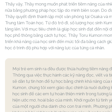
Thấy vậy, Thầy mong muốn phát triển tiềm năng của nhi
nữa bằng phương pháp học tập do mình biên soạn. Do đ
Thầy quyết định thành lập một văn phòng tại Osaka và 
Trung tâm Toán học. Từ đó trở đi, số lượng học sinh Ku
tăng lên. Với mục tiêu chính là giúp học sinh đạt đến nội
học phổ thông bằng cách tự học, Thầy Toru Kumon mo
triển khả năng của học sinh đến mức tối đa bằng cách g
học ở trình độ phù hợp với năng lực của từng cá nhân.
Mọi trẻ em sinh ra đều được thừa hưởng tiềm năng để
Thông qua việc thực hành các kỹ năng đọc, viết và tí
sẽ dần tự tin hơn để tự học bằng chính khả năng của 
Kumon, chúng tôi xem giáo dục chính là nuôi dưỡng
học sinh để các em tự hoàn thiện mình trong tương la
hiện ước mơ, hoài bão của mình. Khởi nguồn từ tình 
của một người cha dành cho con trai mình, Phương