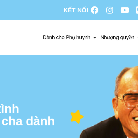
KẾT NỐI
Dành cho Phụ huynh
Nhượng quyền
ình
 cha dành