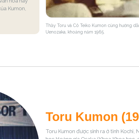
 văn hóa hay
h của Kumon,
Thầy Toru và Cô Teiko Kumon cùng hướng dẫn
Uenozaka, khoảng năm 1965.
Toru Kumon (19
Toru Kumon được sinh ra ở tỉnh Kochi, N