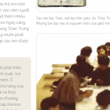
ều trẻ em hơn
ó vào năm 1958,
mở thêm nhiều
Các bài tập Toán, viết tay trên giấy, do Thầy 
mon ngày càng
Những bài tập này là nguyên mẫu của giáo tr
 dung Toán Trung
ng muốn phát
iúp các em được
 phát triển.
nh toán, trẻ
mình. Ở
 khả năng của
i và thực
yêu thương
 pháp Kumon