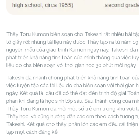
Thầy Toru Kumon biên soạn cho Takeshi rất nhiều bài tậ
tờ giấy rời; những tài liệu này được Thầy tạo ra từ năm 19
nguyên mẫu của giáo trình Kumon ngày nay. Takeshi đã
phát triển khả năng tính toán của mình thông qua việc luy
liệu do cha biên soạn với thời gian học 30 phút mỗi ngày.
Takeshi đã nhanh chóng phát triển khả năng tính toán c
việc luyện tập các tài liệu do cha biên soạn với thời gian
ngày. Kết quả là, cậu đã có thể đạt đến trình độ giải Toán
phân khi đang là học sinh lớp sáu. Sau thành công của mì
Thầy Toru Kumon đã mời một số trẻ em trong khu vực l
Thầy học, và cũng hướng dẫn các em theo cách tương t
Takeshi. Kết quả cho thấy, phần lớn các em đều cải thiệ
tập một cách đáng kể.