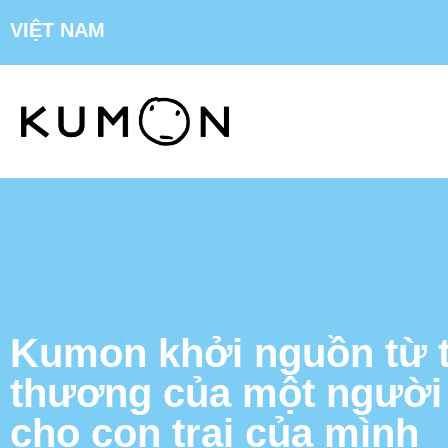
VIỆT NAM
Kumon khởi nguồn từ t
thương của một người
cho con trai của mình