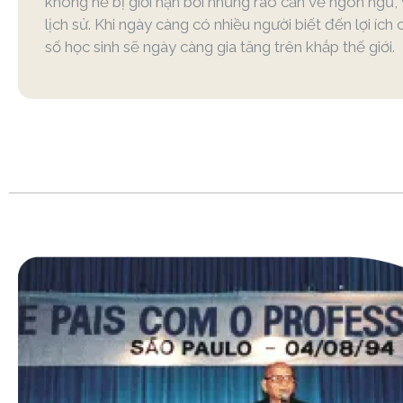
không hề bị giới hạn bởi những rào cản về ngôn ngữ,
lịch sử. Khi ngày càng có nhiều người biết đến lợi íc
số học sinh sẽ ngày càng gia tăng trên khắp thế giới.