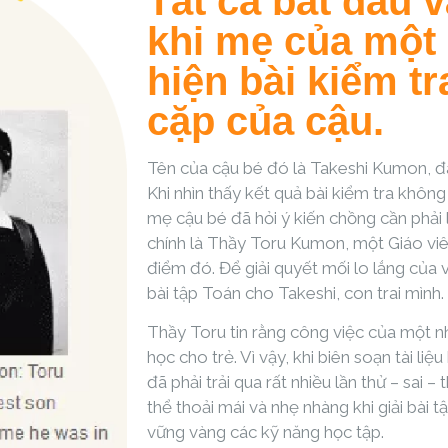
Tất cả bắt đầu 
khi mẹ của một 
hiện bài kiểm t
cặp của cậu.
Tên của cậu bé đó là Takeshi Kumon, đa
Khi nhìn thấy kết quả bài kiểm tra khôn
mẹ cậu bé đã hỏi ý kiến chồng cần phải
chính là Thầy Toru Kumon, một Giáo vi
điểm đó. Để giải quyết mối lo lắng của
bài tập Toán cho Takeshi, con trai mình.
Thầy Toru tin rằng công việc của một nh
học cho trẻ. Vì vậy, khi biên soạn tài li
đã phải trải qua rất nhiều lần thử – sai –
thể thoải mái và nhẹ nhàng khi giải bài 
vững vàng các kỹ năng học tập.