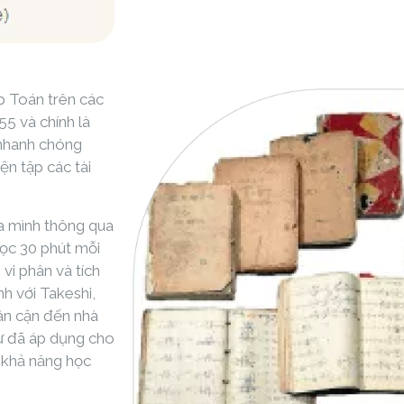
p Toán trên các
55 và chính là
 nhanh chóng
ện tập các tài
ủa mình thông qua
 học 30 phút mỗi
 vi phân và tích
nh với Takeshi,
ân cận đến nhà
ự đã áp dụng cho
n khả năng học