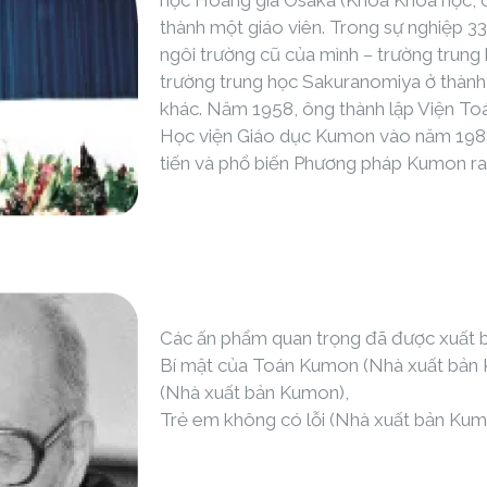
học Hoàng gia Osaka (Khoa Khoa học, c
thành một giáo viên. Trong sự nghiệp 3
ngôi trường cũ của mình – trường trung
trường trung học Sakuranomiya ở thành
khác. Năm 1958, ông thành lập Viện Toá
Học viện Giáo dục Kumon vào năm 1983.
tiến và phổ biến Phương pháp Kumon ra 
Các ấn phẩm quan trọng đã được xuất b
Bí mật của Toán Kumon (Nhà xuất bản K
(Nhà xuất bản Kumon),
Trẻ em không có lỗi (Nhà xuất bản Kum