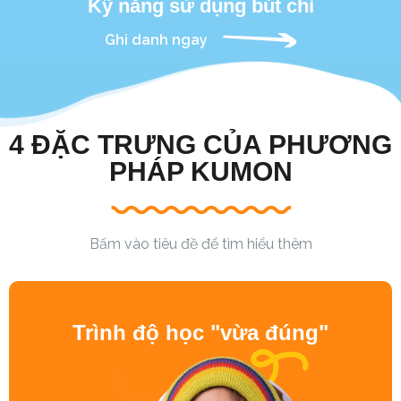
Kỹ năng sử dụng bút chì
Ghi danh ngay
4 ĐẶC TRƯNG CỦA PHƯƠNG
PHÁP KUMON
Bấm vào tiêu đề để tìm hiểu thêm
Trình độ học "vừa đúng"