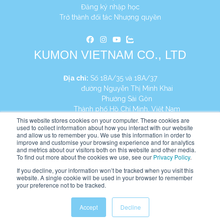
Đăng ký nhập học
Trở thành đối tác Nhượng quyền
KUMON VIETNAM CO., LTD
Địa chỉ:
Số 18A/35 và 18A/37
đường Nguyễn Thị Minh Khai
Phường Sài Gòn
Thành phố Hồ Chí Minh, Việt Nam
This website stores cookies on your computer. These cookies are
Điện thoại:
+84 8 39107130
used to collect information about how you interact with our website
and allow us to remember you. We use this information in order to
improve and customise your browsing experience and for analytics
Website:
https://vn.kumonglobal.com
and metrics about our visitors both on this website and other media.
To find out more about the cookies we use, see our
Privacy Policy
.
If you decline, your information won’t be tracked when you visit this
website. A single cookie will be used in your browser to remember
your preference not to be tracked.
English
Tiếng Việt
Accept
Decline