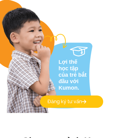
Lợi thế
học tập
của trẻ bắt
đầu với
Kumon.
Đăng ký tư vấn