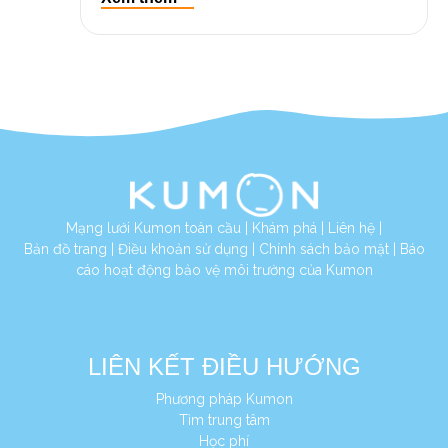
Mạng lưới Kumon toàn cầu
|
Khám phá
|
Liên hệ
|
Bản đồ trang
|
Điều khoản sử dụng
|
Chính sách bảo mật
|
Báo
cáo hoạt động bảo vệ môi trường của Kumon
LIÊN KẾT ĐIỀU HƯỚNG
Phương pháp Kumon
Tìm trung tâm
Học phí